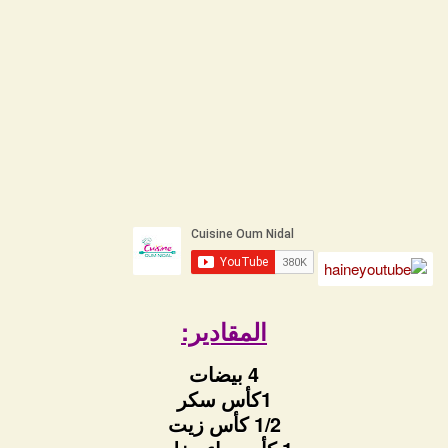
المقادير:
4 بيضات
1كأس سكر
1/2 كأس زيت