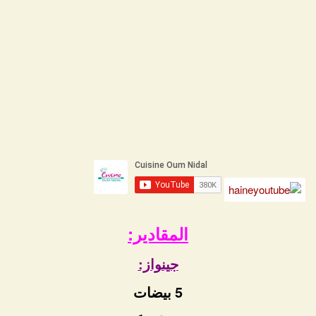
المقادير:
جينواز:
5 بيضات