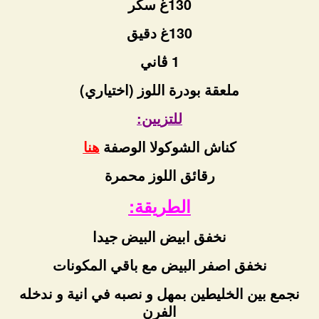
130غ سكر
130غ دقيق
1 ڤاني
ملعقة بودرة اللوز (اختياري)
للتزيين:
كناش الشوكولا الوصفة
هنا
رقائق اللوز محمرة
الطريقة:
نخفق ابيض البيض جيدا
نخفق اصفر البيض مع باقي المكونات
نجمع بين الخليطين بمهل و نصبه في انية و ندخله
الفرن