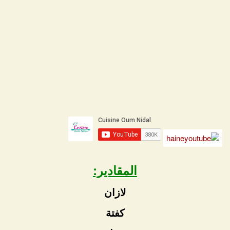
المقادير:
لازان
كفتة