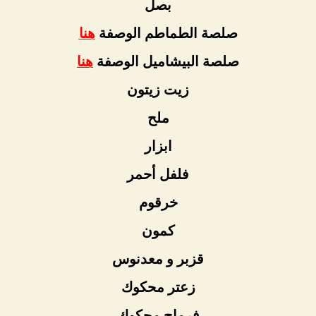
بصل
صلصة الطماطم الوصفة
هنا
صلصة البيشاميل الوصفة
هنا
زيت زيتون
ملح
ابزار
فلفل أحمر
خرقوم
كمون
قزبر و معدنوس
زعتر محكوك
فرماج محكوك