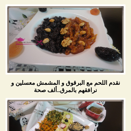
نقدم اللحم مع البرقوق و المشمش معسلين و
نرافقهم بالمرق..ألف صحة