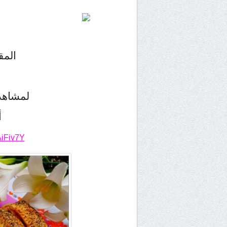
المق
لمشاهد
أ
AiFiv7Y