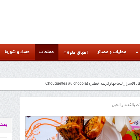
محليات و عصائر
مملحات
حساء و شوربة
»
»
أطباق حلوة
جاحهاوكريمة خطيرة Chouquettes au chocolat
facebook
googleplus
pinterest
twitter
youtube
instagram
 بالكفتة و الجبن
بحث