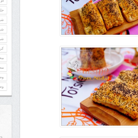
أم 
حلو
شه
شه
شوك
كري
مح
مطب
وص
وص
rs