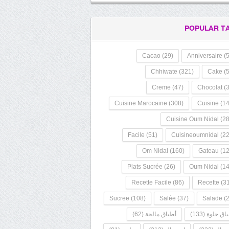
POPULAR T
Cacao
(29)
Anniversaire
(5
Chhiwate
(321)
Cake
(5
Creme
(47)
Chocolat
(3
Cuisine Marocaine
(308)
Cuisine
(14
Cuisine Oum Nidal
(28
Facile
(51)
Cuisineoumnidal
(22
Om Nidal
(160)
Gateau
(12
Plats Sucrée
(26)
Oum Nidal
(14
Recette Facile
(86)
Recette
(31
Sucree
(108)
Salée
(37)
Salade
(2
اق حلوة
(133)
أطباق مالحة
(62)