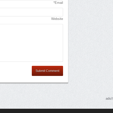
Email*
Website
Submit Comment
//ads