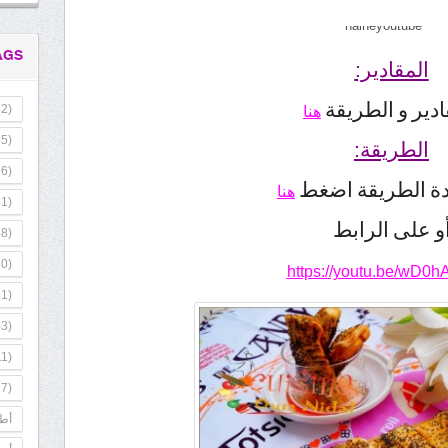
AGS
المقادير:
ادير و الطريقة
2)
هنا
5)
الطريقة:
6)
ة الطريقة اضغط
هنا
1)
و على الرابط
8)
0)
https://youtu.be/wD0h
1)
3)
1)
7)
أطب