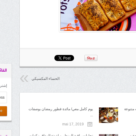
القائ
الحساء المكسيكي
إشترك
 متنوعة
يوم كامل معي/ مائدة فطور رمضان بوصفات
be
...
mai 17, 2019
 و ...
تحليات راقية المنظر و لذيذة المذاق بنكهات