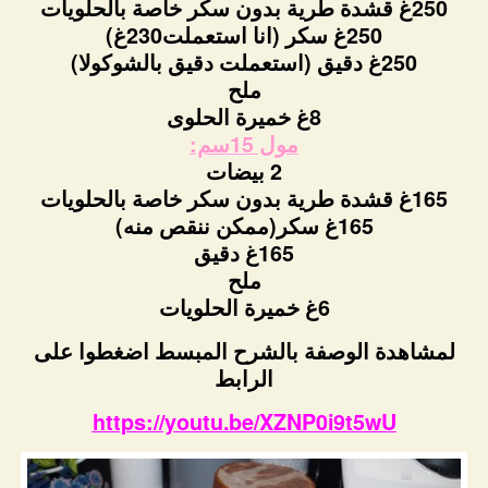
250غ قشدة طرية بدون سكر خاصة بالحلويات
250غ سكر (انا استعملت230غ)
250غ دقيق (استعملت دقيق بالشوكولا)
ملح
8غ خميرة الحلوى
مول 15سم:
2 بيضات
165غ قشدة طرية بدون سكر خاصة بالحلويات
165غ سكر(ممكن ننقص منه)
165غ دقيق
ملح
6غ خميرة الحلويات
لمشاهدة الوصفة بالشرح المبسط اضغطوا على
الرابط
https://youtu.be/XZNP0i9t5wU