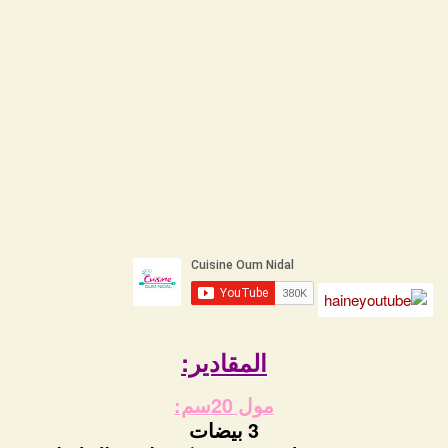
المقادير:
مول 20سم:
3 بيضات