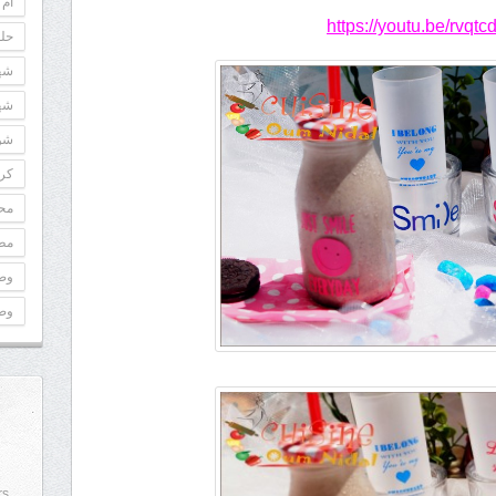
أم 
https://youtu.be/rvqtc
حلو
شه
شه
شوك
كري
مح
مطب
وص
وص
rs