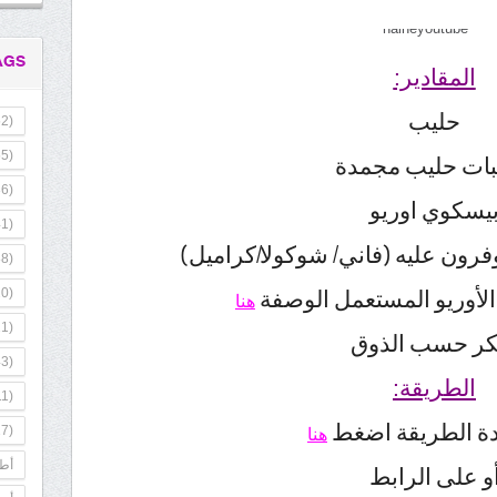
AGS
المقادير:
حليب
2)
5)
ات حليب مجمدة
6)
يسكوي اوريو
1)
وفرون عليه (فاني/ شوكولا/كراميل)
8)
الأوريو المستعمل الوصفة
0)
هنا
1)
ر حسب الذوق
3)
الطريقة:
1)
ة الطريقة اضغط
7)
هنا
أطب
و على الرابط