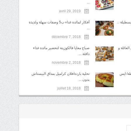
...
avril 29, 2019
بسطيلة ...
أفكار لمائدة غداء ب5 وصفات سهلة ولذيذة
...
décembre 7, 2018
لعائلة و
صباح معايا فالكوزينة لتحضير مائدة غذاء
دافئة ...
novembre 2, 2018
طة/ ايس
تحلية باردة/فلان كراميل بمذاق البيستاش
بدون ...
juillet 18, 2018