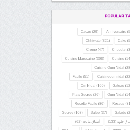
POPULAR T
Cacao
(29)
Anniversaire
(5
Chhiwate
(321)
Cake
(5
Creme
(47)
Chocolat
(3
Cuisine Marocaine
(308)
Cuisine
(14
Cuisine Oum Nidal
(28
Facile
(51)
Cuisineoumnidal
(22
Om Nidal
(160)
Gateau
(12
Plats Sucrée
(26)
Oum Nidal
(14
Recette Facile
(86)
Recette
(31
Sucree
(108)
Salée
(37)
Salade
(2
اق حلوة
(133)
أطباق مالحة
(62)