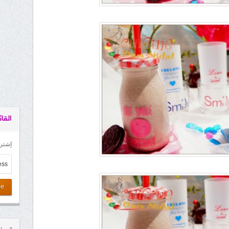
القائ
إشترك
be