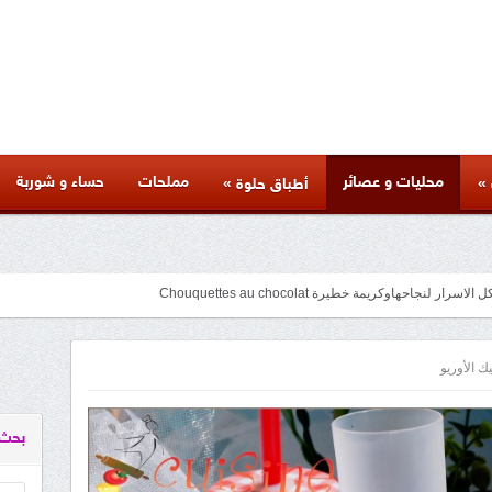
محليات و عصائر
مملحات
حساء و شوربة
»
»
أطباق حلوة
متنوعة لذيذة بأسرار المطاعم وكل المراحل والنصائح والمكونات الخاصة بها
facebook
googleplus
pinterest
twitter
youtube
instagram
 الأوريو
بحث