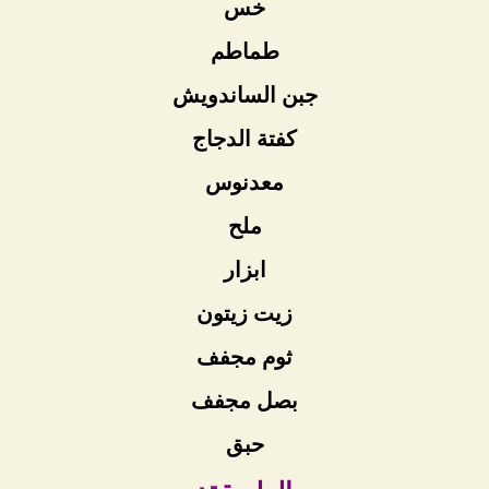
خس
طماطم
جبن الساندويش
كفتة الدجاج
معدنوس
ملح
ابزار
زيت زيتون
ثوم مجفف
بصل مجفف
حبق