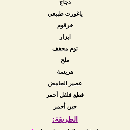
دجاج
ياغورت طبيعي
خرقوم
ابزار
ثوم مجفف
ملح
هريسة
عصير الحامض
قطع فلفل أحمر
جبن أحمر
الطريقة: