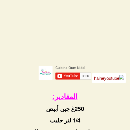
المقادير:
250غ جبن أبيض
1/4 لتر حليب