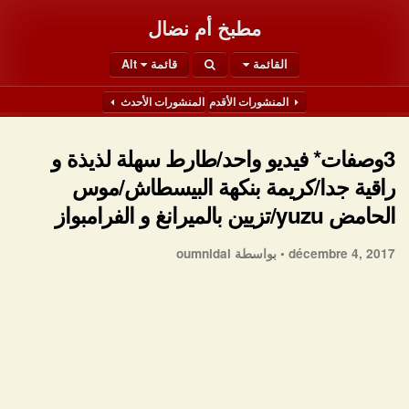
مطبخ أم نضال
القائمة
قائمة Alt
المنشورات الأقدم
المنشورات الأحدث
3وصفات* فيديو واحد/طارط سهلة لذيذة و
راقية جدا/كريمة بنكهة البيسطاش/موس
الحامض yuzu/تزيين بالميرانغ و الفرامبواز
décembre 4, 2017 •
بواسطة oumnidal