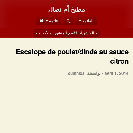
مطبخ أم نضال
القائمة
قائمة Alt
المنشورات الأقدم
المنشورات الأحدث
Escalope de poulet/dinde au sauce
citron
بواسطة oumnidal
avril 1, 2014 •