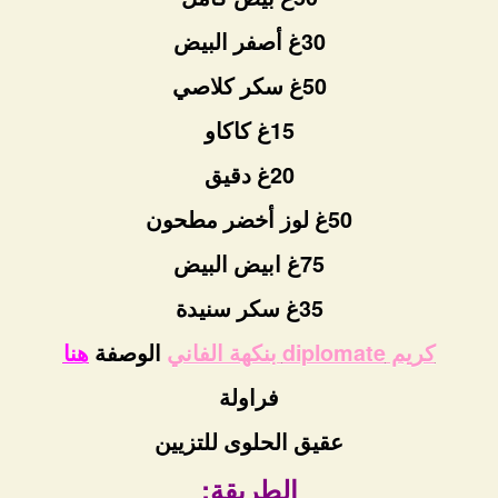
30غ أصفر البيض
50غ سكر كلاصي
15غ كاكاو
20غ دقيق
50غ لوز أخضر مطحون
75غ ابيض البيض
35غ سكر سنيدة
كريم diplomate بنكهة الفاني
الوصفة
هنا
فراولة
عقيق الحلوى للتزيين
الطريقة: