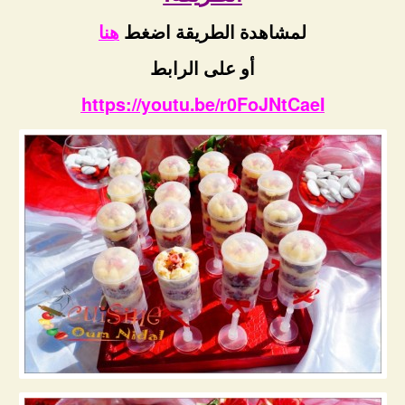
لمشاهدة الطريقة اضغط
هنا
أو على الرابط
https://youtu.be/r0FoJNtCaeI