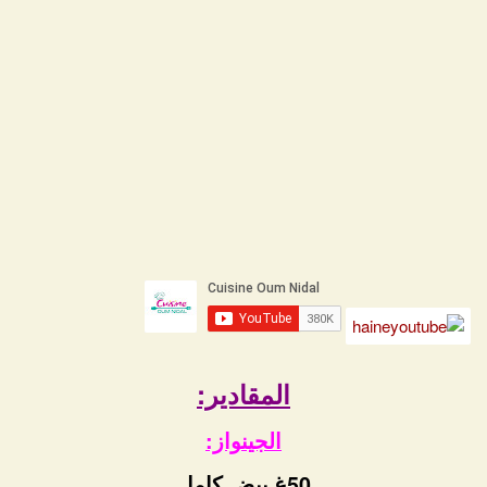
المقادير:
الجينواز:
50غ بيض كامل