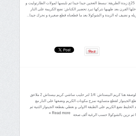
62غ كريمة سائلة 25غ زبدة الطريقة: نبسط العجين جيدا جيدا ثم نلبسها لمولات الطارتوليت و
خلها الفرن بعد طهيها نتركها تبرد تحضير الكناش: نضع الكريمة على النار
يله و نضيف له الزبدة و الشوكولا بعد ما قطعناه قطع صغيرة و نحرك جيدا...
المقادير: جينواز الوصفة هنا كريم البيستاش: 1/4 لتر حليب ساشي كريم بيستاش 2 ملاعق
ع الجينواز لقطع متساوية نمزج مكونات الكريم ونضعها على النار مع
 الخليط نضع الكريم على الطبقة الاولى و نغطي بقطعة الجينواز الثنية ثم
»
Read more
ا ثم نزين بالشوكولا حسب الرغبة ألف صحة