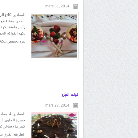
mars 31, 2014
رأس ملعقة نكهة ا
نكهة الفواكه الحم
يبرد نحتفض ب1/2...
كيك الجزر
mars 27, 2014
الطريقة: نفرق بي