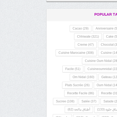
POPULAR T
Cacao
(29)
Anniversaire
(5
Chhiwate
(321)
Cake
(5
Creme
(47)
Chocolat
(3
Cuisine Marocaine
(308)
Cuisine
(14
Cuisine Oum Nidal
(28
Facile
(51)
Cuisineoumnidal
(22
Om Nidal
(160)
Gateau
(12
Plats Sucrée
(26)
Oum Nidal
(14
Recette Facile
(86)
Recette
(31
Sucree
(108)
Salée
(37)
Salade
(2
اق حلوة
(133)
أطباق مالحة
(62)