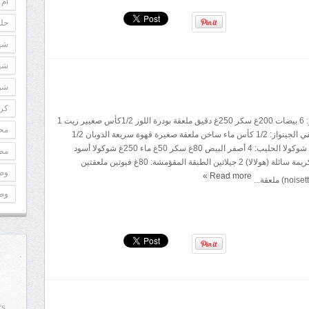
أم 
حلو
شه
شه
شوك
كري
المقادير: الجينواز: 6 بيضات 200غ سكر 250غ دقيق ملعقة بودرة اللوز 1/2كأس صغيير زيت 1
مح
خميرة سيرو لسقي الجينواز: 1/2 كأس ماء ساخن ملعقة صغيرة قهوة سريعة الذوبان 1/2
ملعقة سكر كريم شوكولا الحليب: 4 أصفر البيض 80غ سكر 50غ ماء 250غ شوكولا أسود
مطب
بالحليب 50سل كريمة سائلة (هولالا) 2 جيلاتين الطبقة المقؤمشة: 80غ فيوتين ملعقتين
وص
»
Read more
وص
rs