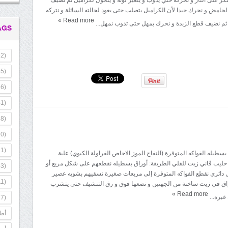
لحامض و نحرك جيدا لأن الكراميل يتصلب حتى يعود لحالته السائلة و نتركه
»
Read more
 ثم نضيف قطع الزبدة و نحرك بمهل حتى تذوب نمهل...
AGS
2)
5)
6)
1)
8)
0)
1)
ر: 6 أوراق بسطيله الفواكه المتوفرة (التفاح الموز الاجاص الفراولة الكيوي) علبة
تيي 1/4 لتر حليب ڤاني زيت للقلي الطريقة: أوراق بسطيله نقطعهم على شكل مربع أو
3)
دائري نقطع الفواكه المتوفرة إلى مربعات صغيرة نسقيهم بشويه عصير
1)
اق في زيت ساخنة من الجهتين و نضعها فوق و رق التنشيف حتى يتشرب
»
Read more
غبرة...
7)
أطب