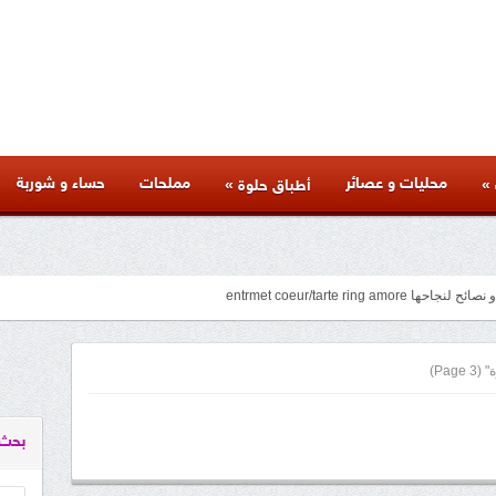
محليات و عصائر
مملحات
حساء و شوربة
»
»
أطباق حلوة
entrmet coeur/tarte ring
facebook
googleplus
pinterest
twitter
youtube
instagram
(Page 3)
بحث