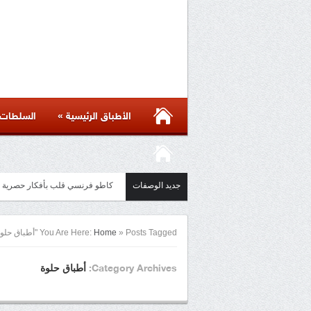
»
الأطباق الرئيسية
السلطات
جديد الوصفات
كاطو فرنسي قلب بأفكار حصرية و نصائح لنجاحها  amore
Posts Tagged "أطباق حلوة"
»
Home
You Are Here:
أطباق حلوة
Category Archives: