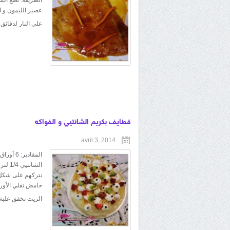
عصير الليمون و ا
على النار لدقائق
قطايف بكريم الشانتيي و الفواكه
avril 3, 2014
المقادي
الشان
نتركهم على شكل 
حامض نقلي الأور
الزيت نخفق علبة 