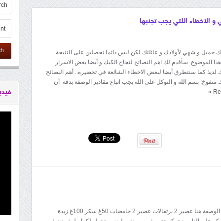
 الاخطاء اللتي يجب تجنبها
ch
 جميل و شهي لأولادك و عائلتك لكن ليس دائما تحصلين على النتيجة
 هذا الموضوع سأقدم لك اهم النصائح لنجاح الكيك و أيضا بعض الاسرار
ذيذ كما سنتطرق أيضا لبعض الاخطاء الشائعة في تحضيره.. أهم النصائح
نفوخ: بسم الله و التوكل على الله يجب اتباع مقادير الوصفة بدقة أن
Re
»
فيدي
المقادير: الكريب الوصفة هنا عصير 2 برتقالات عصير 2 حامضات 50غ سكر 100غ زبدة
كر على النار و نحركه حتي يذوب و يتغير لونه و يتحول لكراميل ثم نضيف