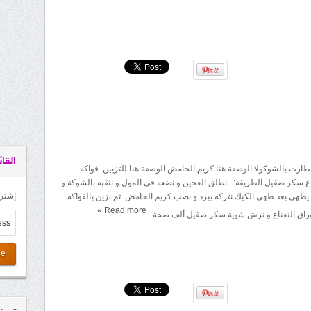
القائ
لطارت بالشوكولا الوصفة هنا كريم الحامض الوصفة هنا للتزيين: فواكه
اع سكر صقيل الطريقة: نطلق العجين و نضعه في المول و نثقبه بالشوكة و
إشترك
يطهى بعد طهي الكيك نتركه يبرد و نصب كريم الحامض ثم نزين بالفواكه
»
Read more
وراق النعناع و نرش شوية سكر صقيل ألف صحة
be