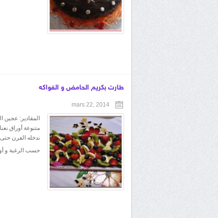
طارت بكريم الحامض و الفواكه
mars 22, 2014
المقادير: عجين ا
متنوعة أوراق نعن
ندخله الفرن حتى 
حسب الرغبة و أ