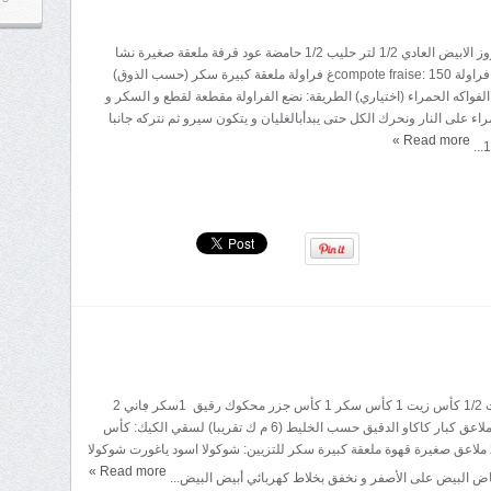
المقادير: 40غ الروز الابيض العادي 1/2 لتر حليب 1/2 حامضة عود قرفة ملعقة صغيرة نشا
أصفر بيضة قطع فراولة compote fraise: 150غ فراولة ملعقة كبيرة سكر (حسب الذوق)
لفواكه الحمراء (اختياري) الطريقة: نضع الفراولة مقطعة لقطع و السكر و
راء على النار ونحرك الكل حتى يبدأبالغليان و يتكون سيرو ثم نتركه جانبا
»
Read more
المقادير: 4 بيضات 1/2 كأس زيت 1 كأس سكر 1 كأس جزر محكوك رقيق 1سكر ڢاني 2
خميرة الحلوى 2 ملاعق كبار كاكاو الدقيق حسب الخليط (6 م ك تقريبا) لسقي الكيك: كأس
كبير ماء ساخن 2 ملاعق صغيرة قهوة ملعقة كبيرة سكر للتزيين: شوكولا اسود ياغورت شوكولا
»
Read more
اض البيض على الأصفر و نخفق بخلاط كهربائي أبيض البيض...