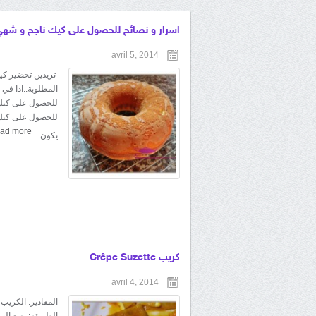
اسرار و نصائح للحصول على كيك ناجح و شهي و
avril 5, 2014
تريدين تحضير كيك
المطلوبة..اذا في
للحصول على كيك ل
للحصول على كيك م
ad more
يكون...
كريب Crêpe Suzette
avril 4, 2014
الطريقة: نضع الس