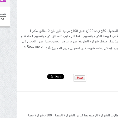
تصني
تصنيف
المقادير: العجين المفتول: 50غ زبدة 120غ دقيق 100غ بودرة اللوز ملح 2 معالق سكر 1
خميرة الحلوى 1 ڤاني 1 بيضة الكريم پاتسيير: 1/4 لتر حليب 2 معالق كريم باتسيير 1 ملعقة و
: سكر صقيل شوكولا الطريقة: نمزج عناصر العجين جيدا نمرر العجين في
»
Read more
يرة. (يمكن إضافة شوية دقيق لتسهيل مرور العجين) نأخذ...
المقادير: عجين طارت الشوكولا الوصفة هنا كناش الشوكولا البيضاء: 100غ شوكولا بيضاء