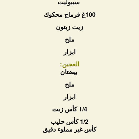
سيبوليت
100غ فرماج محكوك
زيت زيتون
ملح
ابزار
العجين:
بيضتان
ملح
ابزار
1/4 كأس زيت
1/2 كأس حليب
كأس غير مملوء دقيق