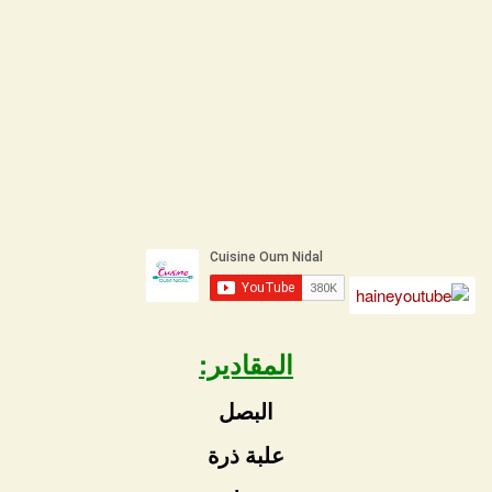
المقادير:
البصل
علبة ذرة